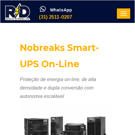
WhatsApp
(31) 2511-0207
Nobreaks Smart-
UPS On-Line
Proteção de energia on-line, de alta
densidade e dupla conversão com
autonomia escalável