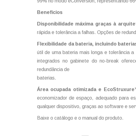
99% no modo eConversion, representando 66%
Benefícios
Disponibilidade máxima graças à arquit
rápida e tolerância a falhas. Opções de redun
Flexibilidade da bateria, incluindo baterias
útil de uma bateria mais longa e tolerância 
integrados no gabinete do no-break ofere
redundância de
baterias.
Área ocupada otimizada e EcoStruxur
economizador de espaço, adequado para espa
qualquer dispositivo, graças ao software e se
Baixe o catálogo e o manual do produto.