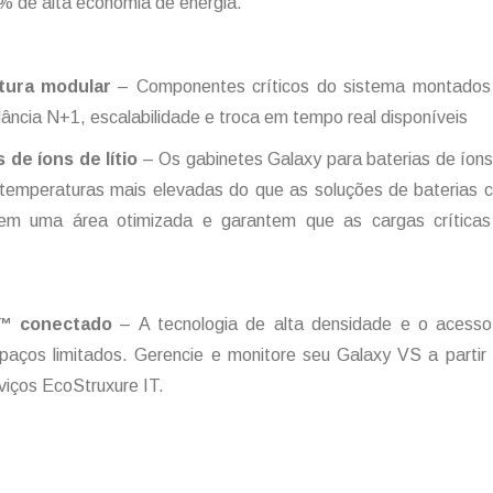
 de alta economia de energia.
etura modular
– Componentes críticos do sistema montado
dância N+1, escalabilidade e troca em tempo real disponíveis
 de íons de lítio
– Os gabinetes Galaxy para baterias de íons
a temperaturas mais elevadas do que as soluções de baterias c
cem uma área otimizada e garantem que as cargas críticas
e™ conectado
– A tecnologia de alta densidade e o acess
ços limitados. Gerencie e monitore seu Galaxy VS a partir 
rviços EcoStruxure IT.